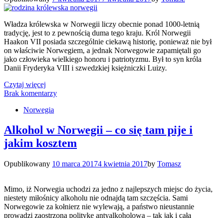
Władza królewska w Norwegii liczy obecnie ponad 1000-letnią
tradycję, jest to z pewnością duma tego kraju. Król Norwegii
Haakon VII posiada szczególnie ciekawą historię, ponieważ nie był
on właściwie Norwegiem, a jednak Norwegowie zapamiętali go
jako człowieka wielkiego honoru i patriotyzmu. Był to syn króla
Danii Fryderyka VIII i szwedzkiej księżniczki Luizy.
Czytaj więcej
Brak komentarzy
Norwegia
Alkohol w Norwegii – co się tam pije i
jakim kosztem
Opublikowany
10 marca 2017
4 kwietnia 2017
by
Tomasz
Mimo, iż Norwegia uchodzi za jedno z najlepszych miejsc do życia,
niestety miłośnicy alkoholu nie odnajdą tam szczęścia. Sami
Norwegowie za kołnierz nie wylewają, a państwo nieustannie
prowadzi zaostrzoną politykę antyalkoholową – tak jak i cała