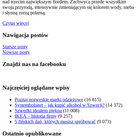
nad trzecim największym fiordem. Zachwyca przede wszystkim
swoja przyrodą, intensywnie zmieniającym się kolorem wody, nieba
i słynną zorzą polarną.
Czytaj więcej
Nawigacja postów
Starsze posty
Nowsze posty
Znajdź nas na facebooku
Najczęściej oglądane wpisy
Poznaj norweskie marki odzieżowe
(16 815)
Systembolaget – jak kupić alkohol w Szwecji?
(14 372)
Szwedki ideałem piękna
(11 008)
IKEA – historia firmy
(9 257)
5 fińskich dań, których musisz spróbować
(9 073)
Ostatnio opublikowane