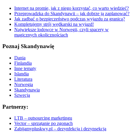
Internet na promie, jak z niego korzystać, co warto wiedzieć?
Przeprowadzka do Skandynawii – jak dobrze ją zaplanować?
Jak zadbać o bezpieczeństwo podczas wyjazdu za granicą?
Kompletujemy strój wędkarski na wyjazd!
Największe lodowce w Norwegii, czyli spacery w
magicznych okolicznościach
Poznaj Skandynawię
Dania
Finlandia
Inne tematy
Islandia
Literatura
Norwegia
Skandynawia
Szwecja
Partnerzy:
LTB – outsourcing marketingu
Vector – sprzątanie po zgonach
Zabijamypluskwy.pl – dezynfekcja i dezynsekcja