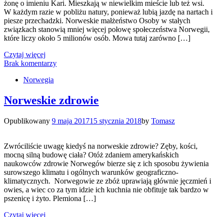
żonę o imieniu Kari. Mieszkają w niewielkim mieście lub też wsi.
W każdym razie w pobliżu natury, ponieważ lubią jazdę na nartach i
piesze przechadzki. Norweskie małżeństwo Osoby w stałych
związkach stanowią mniej więcej połowę społeczeństwa Norwegii,
które liczy około 5 milionów osób. Mowa tutaj zarówno […]
Czytaj więcej
Brak komentarzy
Norwegia
Norweskie zdrowie
Opublikowany
9 maja 2017
15 stycznia 2018
by
Tomasz
Zwróciliście uwagę kiedyś na norweskie zdrowie? Zęby, kości,
mocną silną budowę ciała? Otóż zdaniem amerykańskich
naukowców zdrowie Norwegów bierze się z ich sposobu żywienia
surowszego klimatu i ogólnych warunków geograficzno-
klimatycznych. Norwegowie ze zbóż uprawiają głównie jęczmień i
owies, a wiec co za tym idzie ich kuchnia nie obfituje tak bardzo w
pszenicę i żyto. Plemiona […]
Czytaj więcej