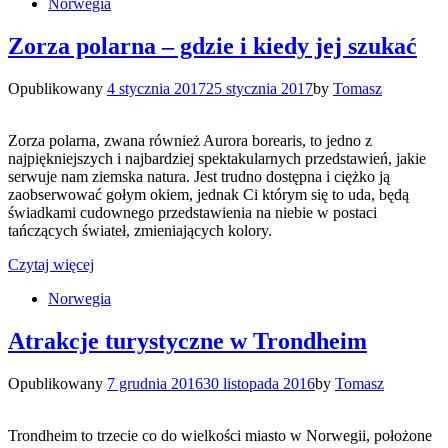
Norwegia
Zorza polarna – gdzie i kiedy jej szukać
Opublikowany
4 stycznia 2017
25 stycznia 2017
by
Tomasz
Zorza polarna, zwana również Aurora borearis, to jedno z
najpiękniejszych i najbardziej spektakularnych przedstawień, jakie
serwuje nam ziemska natura. Jest trudno dostępna i ciężko ją
zaobserwować gołym okiem, jednak Ci którym się to uda, będą
świadkami cudownego przedstawienia na niebie w postaci
tańczących świateł, zmieniających kolory.
Czytaj więcej
Norwegia
Atrakcje turystyczne w Trondheim
Opublikowany
7 grudnia 2016
30 listopada 2016
by
Tomasz
Trondheim to trzecie co do wielkości miasto w Norwegii, położone