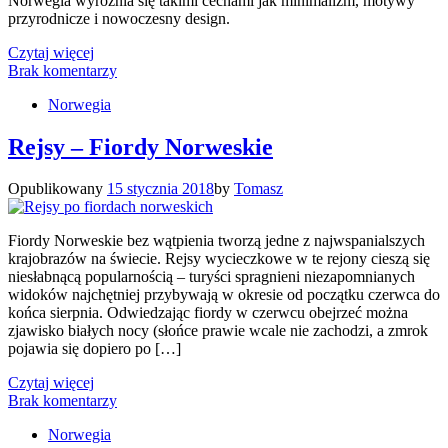
Norwegia wyróżnia się takimi cechami jak minimalizm, motywy
przyrodnicze i nowoczesny design.
Czytaj więcej
Brak komentarzy
Norwegia
Rejsy – Fiordy Norweskie
Opublikowany
15 stycznia 2018
by
Tomasz
Fiordy Norweskie bez wątpienia tworzą jedne z najwspanialszych
krajobrazów na świecie. Rejsy wycieczkowe w te rejony cieszą się
niesłabnącą popularnością – turyści spragnieni niezapomnianych
widoków najchętniej przybywają w okresie od początku czerwca do
końca sierpnia. Odwiedzając fiordy w czerwcu obejrzeć można
zjawisko białych nocy (słońce prawie wcale nie zachodzi, a zmrok
pojawia się dopiero po […]
Czytaj więcej
Brak komentarzy
Norwegia