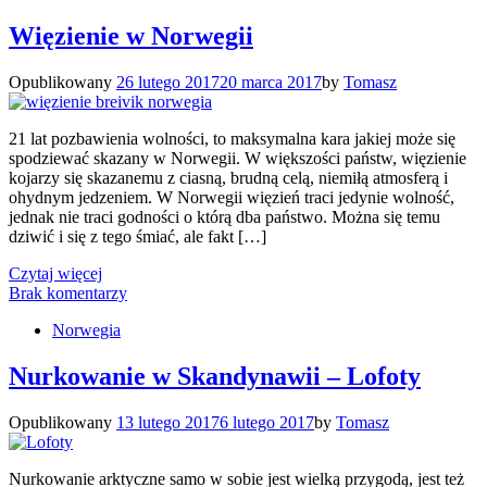
Więzienie w Norwegii
Opublikowany
26 lutego 2017
20 marca 2017
by
Tomasz
21 lat pozbawienia wolności, to maksymalna kara jakiej może się
spodziewać skazany w Norwegii. W większości państw, więzienie
kojarzy się skazanemu z ciasną, brudną celą, niemiłą atmosferą i
ohydnym jedzeniem. W Norwegii więzień traci jedynie wolność,
jednak nie traci godności o którą dba państwo. Można się temu
dziwić i się z tego śmiać, ale fakt […]
Czytaj więcej
Brak komentarzy
Norwegia
Nurkowanie w Skandynawii – Lofoty
Opublikowany
13 lutego 2017
6 lutego 2017
by
Tomasz
Nurkowanie arktyczne samo w sobie jest wielką przygodą, jest też