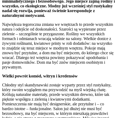
minimalistycznego i bezosobowego. Jego miejsce zajmą rośliny i
wszystko, co ekologiczne. Modny już wcześniej styl rustykalny
nadal się rozwija, ponieważ świetnie koresponduje z
naturalnymi motywami.
Największa tegoroczna zmiana we wnętrzach to przede wszystkim
natura i odejście od doskonałości. Szarości są wypierane przez
zielenie – szczególnie te przygaszone. Rośliny we wszystkich
formach i odmianach wracają właśnie na salony. Wielkie donice z
żywymi roślinami, kwiatowe printy w roli dodatków: na wszystko
to znajdzie się teraz miejsce w modnym wnętrzu. Pokoje mają
znowu być przytulne, a dom ma być miejscem, do którego chce się
wracać. Dlatego też wnętrza powinny pokazywać upodobania i
pasje domowników. Dom ma być znów miejscem osobistym i
prywatnym.
Wielki powrót komód, witryn i kredensów
Chłodny styl skandynawski zostaje wyparty przez styl rustykalny,
który swoim wyglądem ma przywodzić na myśl wiejską chatę.
Królują naturalne materiały, przede wszystkim drewno, które tak
pięknie współgra z zielenią i kwiatowymi dodatkami.
Pomieszczenia nie mają być designerskie, ale przytulne i – co
bardzo istotne – funkcjonalne. Salon już dłużej nie musi być
bezosobowy, ma być miejscem, w którym mieszkają prawdziwi