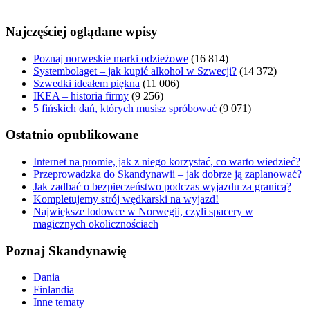
Najczęściej oglądane wpisy
Poznaj norweskie marki odzieżowe
(16 814)
Systembolaget – jak kupić alkohol w Szwecji?
(14 372)
Szwedki ideałem piękna
(11 006)
IKEA – historia firmy
(9 256)
5 fińskich dań, których musisz spróbować
(9 071)
Ostatnio opublikowane
Internet na promie, jak z niego korzystać, co warto wiedzieć?
Przeprowadzka do Skandynawii – jak dobrze ją zaplanować?
Jak zadbać o bezpieczeństwo podczas wyjazdu za granicą?
Kompletujemy strój wędkarski na wyjazd!
Największe lodowce w Norwegii, czyli spacery w
magicznych okolicznościach
Poznaj Skandynawię
Dania
Finlandia
Inne tematy