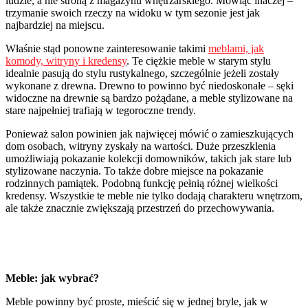
ludzie, a nie stroną z magazynu wnętrzarskiego. Mówiąc inaczej –
trzymanie swoich rzeczy na widoku w tym sezonie jest jak
najbardziej na miejscu.
Właśnie stąd ponowne zainteresowanie takimi
meblami, jak
komody, witryny i kredensy
. Te ciężkie meble w starym stylu
idealnie pasują do stylu rustykalnego, szczególnie jeżeli zostały
wykonane z drewna. Drewno to powinno być niedoskonałe – sęki
widoczne na drewnie są bardzo pożądane, a meble stylizowane na
stare najpełniej trafiają w tegoroczne trendy.
Ponieważ salon powinien jak najwięcej mówić o zamieszkujących
dom osobach, witryny zyskały na wartości. Duże przeszklenia
umożliwiają pokazanie kolekcji domowników, takich jak stare lub
stylizowane naczynia. To także dobre miejsce na pokazanie
rodzinnych pamiątek. Podobną funkcję pełnią różnej wielkości
kredensy. Wszystkie te meble nie tylko dodają charakteru wnętrzom,
ale także znacznie zwiększają przestrzeń do przechowywania.
Meble: jak wybrać?
Meble powinny być proste, mieścić się w jednej bryle, jak w