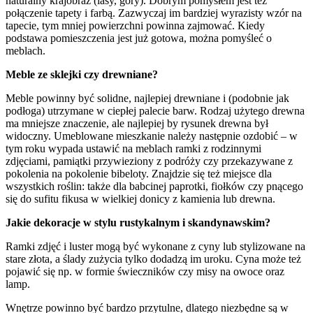
naturalny krajobraz (lasy, góry). Dobrym pomysłem jest też
połączenie tapety i farbą. Zazwyczaj im bardziej wyrazisty wzór na
tapecie, tym mniej powierzchni powinna zajmować. Kiedy
podstawa pomieszczenia jest już gotowa, można pomyśleć o
meblach.
Meble ze sklejki czy drewniane?
Meble powinny być solidne, najlepiej drewniane i (podobnie jak
podłoga) utrzymane w ciepłej palecie barw. Rodzaj użytego drewna
ma mniejsze znaczenie, ale najlepiej by rysunek drewna był
widoczny. Umeblowane mieszkanie należy następnie ozdobić – w
tym roku wypada ustawić na meblach ramki z rodzinnymi
zdjęciami, pamiątki przywieziony z podróży czy przekazywane z
pokolenia na pokolenie bibeloty. Znajdzie się też miejsce dla
wszystkich roślin: także dla babcinej paprotki, fiołków czy pnącego
się do sufitu fikusa w wielkiej donicy z kamienia lub drewna.
Jakie dekoracje w stylu rustykalnym i skandynawskim?
Ramki zdjęć i luster mogą być wykonane z cyny lub stylizowane na
stare złota, a ślady zużycia tylko dodadzą im uroku. Cyna może też
pojawić się np. w formie świeczników czy misy na owoce oraz
lamp.
Wnętrze powinno być bardzo przytulne, dlatego niezbędne są w