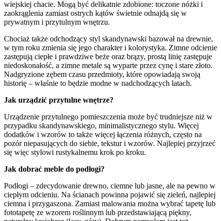
wiejskiej chacie. Mogą być delikatnie zdobione: toczone nóżki i
zaokrąglenia zamiast ostrych kątów świetnie odnajdą się w
prywatnym i przytulnym wnętrzu.
Chociaż także odchodzący styl skandynawski bazował na drewnie,
w tym roku zmienia się jego charakter i kolorystyka. Zimne odcienie
zastępują ciepłe i prawdziwe beże oraz brązy, prostą linię zastępuje
niedoskonałość, a zimne metale są wyparte przez cynę i stare złoto.
Nadgryzione zębem czasu przedmioty, które opowiadają swoją
historię – właśnie to będzie modne w nadchodzących latach.
Jak urządzić przytulne wnętrze?
Urządzenie przytulnego pomieszczenia może być trudniejsze niż w
przypadku skandynawskiego, minimalistycznego stylu. Więcej
dodatków i wzorów to także więcej łączenia różnych, często na
pozór niepasujących do siebie, tekstur i wzorów. Najlepiej przyjrzeć
się więc stylowi rustykalnemu krok po kroku.
Jak dobrać meble do podłogi?
Podłogi – zdecydowanie drewno, ciemne lub jasne, ale na pewno w
ciepłym odcieniu. Na ścianach powinna pojawić się zieleń, najlepiej
ciemna i przygaszona. Zamiast malowania można wybrać tapetę lub
fototapetę ze wzorem roślinnym lub przedstawiającą piękny,