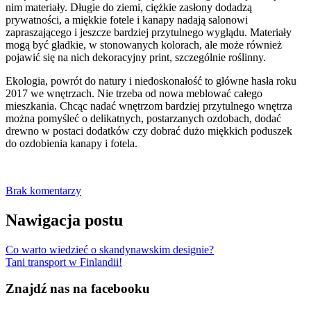
nim materiały. Długie do ziemi, ciężkie zasłony dodadzą
prywatności, a miękkie fotele i kanapy nadają salonowi
zapraszającego i jeszcze bardziej przytulnego wyglądu. Materiały
mogą być gładkie, w stonowanych kolorach, ale może również
pojawić się na nich dekoracyjny print, szczególnie roślinny.
Ekologia, powrót do natury i niedoskonałość to główne hasła roku
2017 we wnętrzach. Nie trzeba od nowa meblować całego
mieszkania. Chcąc nadać wnętrzom bardziej przytulnego wnętrza
można pomyśleć o delikatnych, postarzanych ozdobach, dodać
drewno w postaci dodatków czy dobrać dużo miękkich poduszek
do ozdobienia kanapy i fotela.
Brak komentarzy
Nawigacja postu
Co warto wiedzieć o skandynawskim designie?
Tani transport w Finlandii!
Znajdź nas na facebooku