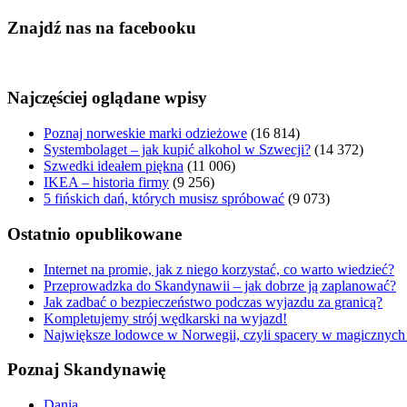
Znajdź nas na facebooku
Najczęściej oglądane wpisy
Poznaj norweskie marki odzieżowe
(16 814)
Systembolaget – jak kupić alkohol w Szwecji?
(14 372)
Szwedki ideałem piękna
(11 006)
IKEA – historia firmy
(9 256)
5 fińskich dań, których musisz spróbować
(9 073)
Ostatnio opublikowane
Internet na promie, jak z niego korzystać, co warto wiedzieć?
Przeprowadzka do Skandynawii – jak dobrze ją zaplanować?
Jak zadbać o bezpieczeństwo podczas wyjazdu za granicą?
Kompletujemy strój wędkarski na wyjazd!
Największe lodowce w Norwegii, czyli spacery w magicznych 
Poznaj Skandynawię
Dania