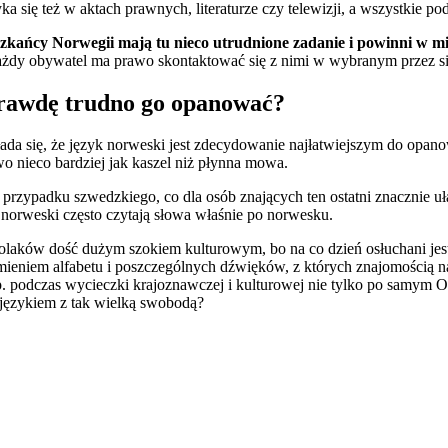
a się też w aktach prawnych, literaturze czy telewizji, a wszystkie 
kańcy Norwegii mają tu nieco utrudnione zadanie i powinni w mi
ażdy obywatel ma prawo skontaktować się z nimi w wybranym przez sie
prawdę trudno go opanować?
 się, że język norweski jest zdecydowanie najłatwiejszym do opanow
 nieco bardziej jak kaszel niż płynna mowa.
w przypadku szwedzkiego, co dla osób znających ten ostatni znacznie u
 norweski często czytają słowa właśnie po norwesku.
Polaków dość dużym szokiem kulturowym, bo na co dzień osłuchani jes
brzmieniem alfabetu i poszczególnych dźwięków, z których znajomością
np. podczas wycieczki krajoznawczej i kulturowej nie tylko po samym O
ę językiem z tak wielką swobodą?