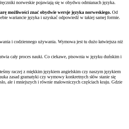
podręczniki norweskie pojawiają się w obydwu odmianach języka.
arę możliwości znać obydwie wersje języka norweskiego.
Od
bie wariancie języka i uzyskać odpowiedź w takiej samej formie.
ania i codziennego używania. Wymowa jest tu dużo łatwiejsza niż
łatwia cały proces nauki. Co ciekawe, pisownia w języku duńskim i
teśmy raczej z miękkim językiem angielskim czy naszym językiem
 nauka zasad gramatyki czy wymowy konkretnych słów stanie się
slo, ale i mniejszych i równie malowniczych częściach kraju. Gdzie