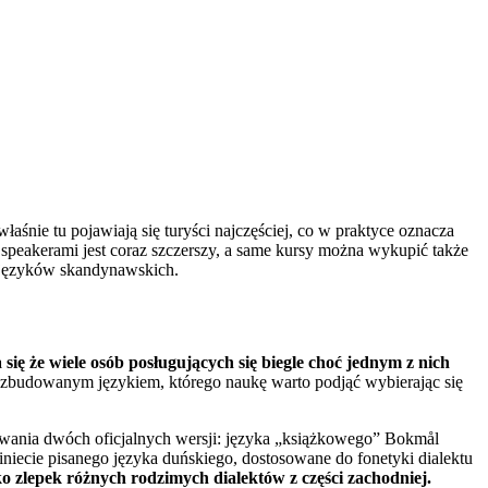
śnie tu pojawiają się turyści najczęściej, co w praktyce oznacza
 speakerami jest coraz szczerszy, a same kursy można wykupić także
e języków skandynawskich.
ię że wiele osób posługujących się biegle choć jednym z nich
rozbudowanym językiem, którego naukę warto podjąć wybierając się
nowania dwóch oficjalnych wersji: języka „książkowego” Bokmål
iecie pisanego języka duńskiego, dostosowane do fonetyki dialektu
o zlepek różnych rodzimych dialektów z części zachodniej.