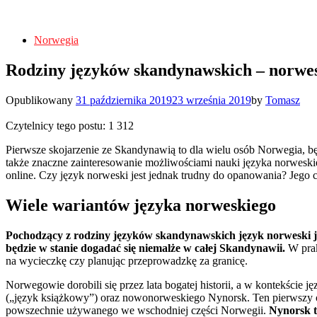
Norwegia
Rodziny języków skandynawskich – norwe
Opublikowany
31 października 2019
23 września 2019
by
Tomasz
Czytelnicy tego postu:
1 312
Pierwsze skojarzenie ze Skandynawią to dla wielu osób Norwegia, będ
także znaczne zainteresowanie możliwościami nauki języka norweskie
online. Czy język norweski jest jednak trudny do opanowania? Jego 
Wiele wariantów języka norweskiego
Pochodzący z rodziny języków skandynawskich język norweski jes
będzie w stanie dogadać się niemalże w całej Skandynawii.
W prak
na wycieczkę czy planując przeprowadzkę za granicę.
Norwegowie dorobili się przez lata bogatej historii, a w kontekści
(„język książkowy”) oraz nowonorweskiego Nynorsk. Ten pierwszy op
powszechnie używanego we wschodniej części Norwegii.
Nynorsk t