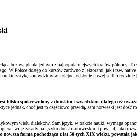
ski
ąca bez wątpienia jednym z najpopularniejszych krajów północy. To wła
go. W Polsce dostęp do kursów zarówno z lektorami, jak i tzw. native
charakterystykę sprawdzimy w kolejnej odsłonie naszej serii o rodzini
t blisko spokrewniony z duńskim i szwedzkim, dlatego też uważa s
tyce jednak, choć jest to częściowo prawdą, sam norweski jest dość 
e językowym wielu dialektów. Sam język, w trakcie nauki, wymaga opa
iera swoje zasady na języku duńsko-norweskim i powstał, jako rozwin
o nowsza forma pochodząca z lat 50-tych XIX wieku, powstała jak