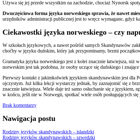
Używa się jej przede wszystkim na zachodzie, chociaż Nynorsk spotyk
Dwuczęściowa forma języka norweskiego sprawia, że nawet miesz
urzędników administracji publicznej jest to wręcz wymagane, gdyż k
Ciekawostki języka norweskiego – czy na
W szkołach językowych, a nawet pośród samych Skandynawów zakłada
choćby w języku duńskim, który jak przypominamy, brzmi początkowo
Gramatyka języka norweskiego jest z kolei znacznie łatwiejsza, niż 
norweskim jest tak podobna, że osoby uczące się duńskiego i znające
Pierwszy kontakt z jakimkolwiek językiem skandynawskim jest dla 
ojczystym. Już kilka lekcji wystarczy jednak, by zaznajomić się z 
znacznie łatwiejsza. Wiele daje też samo osłuchanie się z językiem, 
w końcu, jeśli nie w Norwegii, spotkać wiele osób posługujących si
Brak komentarzy
Nawigacja postu
Rodziny języków skandynawskich – islandzki
Rodziny języków skandynawskich – szwedzki