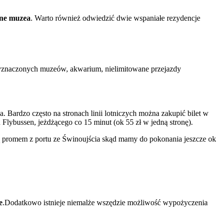
zne muzea
. Warto również odwiedzić dwie wspaniałe rezydencje
wyznaczonych muzeów, akwarium, nielimitowane przejazdy
 Bardzo często na stronach linii lotniczych można zakupić bilet w
 Flybussen, jeżdżącego co 15 minut (ok 55 zł w jedną stronę).
ą promem z portu ze Świnoujścia skąd mamy do pokonania jeszcze ok
e
.
Dodatkowo istnieje niemalże wszędzie możliwość wypożyczenia