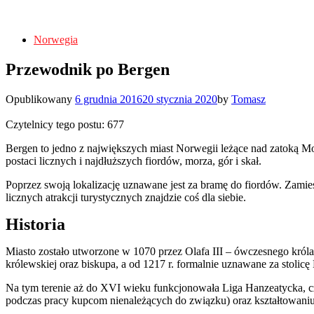
Norwegia
Przewodnik po Bergen
Opublikowany
6 grudnia 2016
20 stycznia 2020
by
Tomasz
Czytelnicy tego postu:
677
Bergen to jedno z największych miast Norwegii leżące nad zatoką Mor
postaci licznych i najdłuższych fiordów, morza, gór i skał.
Poprzez swoją lokalizację uznawane jest za bramę do fiordów. Zamiesz
licznych atrakcji turystycznych znajdzie coś dla siebie.
Historia
Miasto zostało utworzone w 1070 przez Olafa III – ówczesnego kró
królewskiej oraz biskupa, a od 1217 r. formalnie uznawane za stolic
Na tym terenie aż do XVI wieku funkcjonowała Liga Hanzeatycka, czy
podczas pracy kupcom nienależących do związku) oraz kształtowaniu