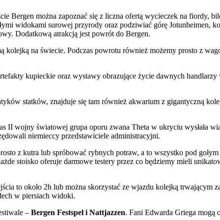
ście Bergen można zapoznać się z liczna ofertą wycieczek na fiordy, b
wykłymi widokami surowej przyrody oraz podziwiać górę Jotunheimen, 
wy. Dodatkową atrakcją jest powrót do Bergen.
romą kolejką na świecie. Podczas powrotu również możemy prosto z w
, artefakty kupieckie oraz wystawy obrazujące życie dawnych handlarz
tyków statków, znajduje się tam również akwarium z gigantyczną kolekc
 II wojny światowej grupa oporu zwana Theta w ukryciu wysłała wia
ędowali niemieccy przedstawiciele administracyjni.
 prosto z kutra lub spróbować rybnych potraw, a to wszystko pod goł
żde stoisko oferuje darmowe testery przez co będziemy mieli unikat
ścia to około 2h lub można skorzystać ze wjazdu kolejką trwającym za
dech w piersiach widoki.
festiwale –
Bergen Festspel i Nattjazzen
. Fani Edwarda Griega mogą 