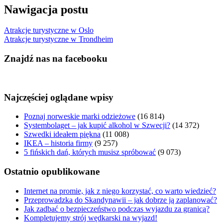
Nawigacja postu
Atrakcje turystyczne w Oslo
Atrakcje turystyczne w Trondheim
Znajdź nas na facebooku
Najczęściej oglądane wpisy
Poznaj norweskie marki odzieżowe
(16 814)
Systembolaget – jak kupić alkohol w Szwecji?
(14 372)
Szwedki ideałem piękna
(11 008)
IKEA – historia firmy
(9 257)
5 fińskich dań, których musisz spróbować
(9 073)
Ostatnio opublikowane
Internet na promie, jak z niego korzystać, co warto wiedzieć?
Przeprowadzka do Skandynawii – jak dobrze ją zaplanować?
Jak zadbać o bezpieczeństwo podczas wyjazdu za granicą?
Kompletujemy strój wędkarski na wyjazd!