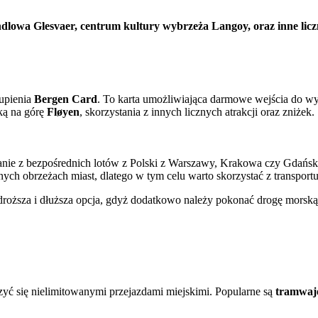
dlowa Glesvaer, centrum kultury wybrzeża Langoy, oraz inne lic
upienia
Bergen Card
. To karta umożliwiająca darmowe wejścia do 
ką na górę
Fløyen
, skorzystania z innych licznych atrakcji oraz zniżek.
tanie z bezpośrednich lotów z Polski z Warszawy, Krakowa czy Gdańska.
nych obrzeżach miast, dlatego w tym celu warto skorzystać z transportu
droższa i dłuższa opcja, gdyż dodatkowo należy pokonać drogę morsk
szyć się nielimitowanymi przejazdami miejskimi. Popularne są
tramwaj