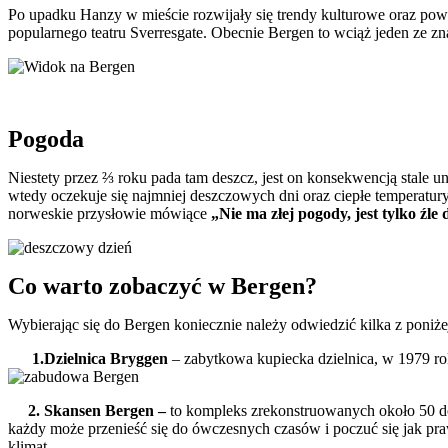
Po upadku Hanzy w mieście rozwijały się trendy kulturowe oraz pows
popularnego teatru Sverresgate. Obecnie Bergen to wciąż jeden ze z
Pogoda
Niestety przez ⅔ roku pada tam deszcz, jest on konsekwencją stale
wtedy oczekuje się najmniej deszczowych dni oraz ciepłe temperat
norweskie przysłowie mówiące
„Nie ma złej pogody, jest tylko źl
Co warto zobaczyć w Bergen?
Wybierając się do Bergen koniecznie należy odwiedzić kilka z poniż
1.Dzielnica Bryggen
– zabytkowa kupiecka dzielnica, w 1979 r
2. Skansen Bergen –
to kompleks zrekonstruowanych około 50 do
każdy może przenieść się do ówczesnych czasów i poczuć się jak p
klimat.