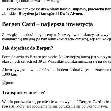
urodził się i dorastał właśnie w Bergen.
Pozostałe atrakcje to:
drewniany kościół słupowy, placówka han
ziemskie –
Rezydencja Damsgård i Dwór Alvøen
.
Bergen Card – najlepsza inwestycja
Ze względu na dość drogie ceny w Norwegii warto skorzystać z wyk
komunikacją miejską (w tym lotnisko-Bergen-lotnisko), wjazdu kolej
Jak dojechać do Bergen?
Form dojazdu do Bergen jest wiele. Najłatwiejszą formą jest skorzys
okazyjnych cenach od 39 zł. Wszystkie lotniska mieszczą się na skraj
Alternatywę stanowi podróż samochodem. Jednakże jest to znacznie 
1300 km.
Transport w mieście?
W celu poruszania się po mieście warto wykupić
Bergen Card
i cie
roweru
, który jest popularną formą poruszania się po Skandynawii.