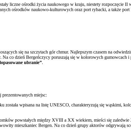
tały liczne ośrodki życia naukowego w kraju, niestety rozpoczęcie I
nanych ośrodków naukowo-kulturowych oraz port rybacki, a także port
 unoszących się na szczytach gór chmur. Najlepszym czasem na odwied
ury. Na co dzień Bergeńczycy poruszają się w kolorowych gumowcach 
e dopasowane ubranie”
.
ej prezentowanych miejsc:
oku została wpisana na listę UNESCO, charakteryzują się wąskimi, 
mków powstałych między XVIII a XX wiekiem, mieści się zaledwie 2 k
rawowity mieszkaniec Bergen. Na co dzień grupy aktorów odgrywają s