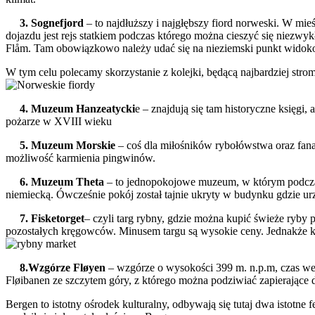
3. Sognefjord
– to najdłuższy i najgłębszy fiord norweski. W mie
dojazdu jest rejs statkiem podczas którego można cieszyć się niez
Flåm. Tam obowiązkowo należy udać się na nieziemski punkt widoko
W tym celu polecamy skorzystanie z kolejki, będącą najbardziej st
4. Muzeum
Hanzeatycki
e – znajdują się tam historyczne księgi
pożarze w XVIII wieku
5. Muzeum Morskie
– coś dla miłośników rybołówstwa oraz fana
możliwość karmienia pingwinów.
6. Muzeum Theta
– to jednopokojowe muzeum, w którym podczas
niemiecką. Ówcześnie pokój został tajnie ukryty w budynku gdzie urz
7. Fi
sketorget
– czyli targ rybny, gdzie można kupić świeże ryby
pozostałych kręgowców. Minusem targu są wysokie ceny. Jednakże ka
8.Wzgórze Fløyen
– wzgórze o wysokości 399 m. n.p.m, czas wej
Fløibanen ze szczytem góry, z którego można podziwiać zapierające 
Bergen to istotny ośrodek kulturalny, odbywają się tutaj dwa istotne 