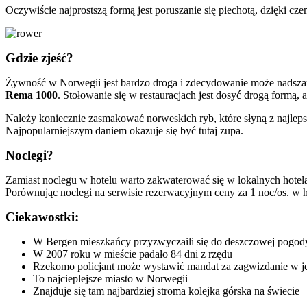
Oczywiście najprostszą formą jest poruszanie się piechotą, dzięki c
Gdzie zjeść?
Żywność w Norwegii jest bardzo droga i zdecydowanie może nadsza
Rema 1000
. Stołowanie się w restauracjach jest dosyć drogą formą, 
Należy koniecznie zasmakować norweskich ryb, które słyną z najleps
Najpopularniejszym daniem okazuje się być tutaj zupa.
Noclegi?
Zamiast noclegu w hotelu warto zakwaterować się w lokalnych hotel
Porównując noclegi na serwisie rezerwacyjnym ceny za 1 noc/os. w ho
Ciekawostki:
W Bergen mieszkańcy przyzwyczaili się do deszczowej pogody
W 2007 roku w mieście padało 84 dni z rzędu
Rzekomo policjant może wystawić mandat za zagwizdanie w j
To najcieplejsze miasto w Norwegii
Znajduje się tam najbardziej stroma kolejka górska na świecie