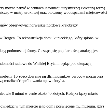
ilety można nabyć w centrach informacji turystycznej.Polecaną formą
kończąc w małej, urokliwej oraz otoczonej wodospadami miejscowości
agonów obserwować norweskie fiordowe krajobrazy.
y w Bergen. To rekonstrukcja domu kupieckiego, który spłonął w
ją podmorskiej fauny. Cieszącą się popularnością atrakcją jest
domości radiowe do Wielkiej Brytanii będąc pod okupacją
ym niebem. To zdecydowanie raj dla miłośników owoców morza oraz
ową możliwość spróbowania np. wieloryba.
ledwie 8 minut w cenie około 40 złotych. Kolejka łączy miasto
odwiedzić w tym mieście jego dom i poświęcone mu muzeum, gdyż