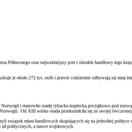
za Północnego oraz najważniejszy port i ośrodek handlowy tego kraju.
kuje je około 272 tys. osób i prawie codziennie odbywają się tutaj im
la Norwegii i stanowiło osadę rybacko-kupiecką początkowo pod nazw
ę Norwegii. Od XIII wieku osada przekształciła się ze swojej ówczesn
li związek miast handlowych skupiających się na jednolitej polityce
 sił politycznych, a nawet wojskowych.