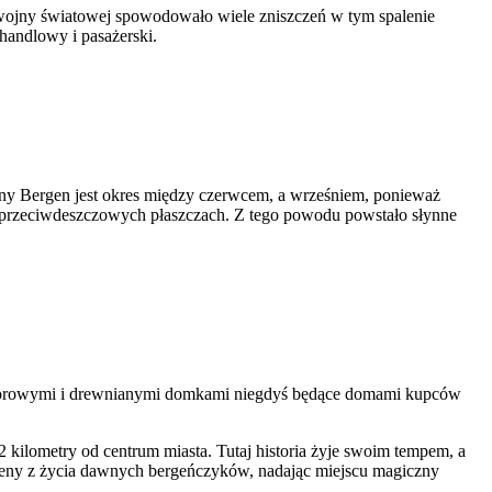
I wojny światowej spowodowało wiele zniszczeń w tym spalenie
 handlowy i pasażerski.
ziny Bergen jest okres między czerwcem, a wrześniem, ponieważ
i przeciwdeszczowych płaszczach. Z tego powodu powstało słynne
kolorowymi i drewnianymi domkami niegdyś będące domami kupców
ilometry od centrum miasta. Tutaj historia żyje swoim tempem, a
ceny z życia dawnych bergeńczyków, nadając miejscu magiczny