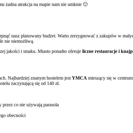
zemu żadna atrakcja na mapie nam nie umknie 🙂
rpnąć nasz planowany budżet. Warto zrezygnować z zakupów w małych
ale nie niemożliwą.
zej jakości i smaku. Miasto ponadto oferuje
liczne restauracje i knaj
ach. Najbardziej znanym hostelem jest
YMCA
mieszący się w centrum 
telu zaczynającą się od 140 zł.
 przez co nie używają parasola
ego obecności