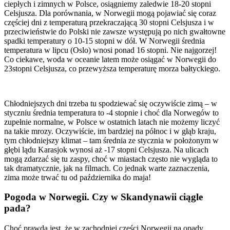
ciepłych i zimnych w Polsce, osiągniemy zaledwie 18-20 stopni
Celsjusza. Dla porównania, w Norwegii mogą pojawiać się coraz
częściej dni z temperaturą przekraczającą 30 stopni Celsjusza i w
przeciwieństwie do Polski nie zawsze występują po nich gwałtowne
spadki temperatury o 10-15 stopni w dół. W Norwegii średnia
temperatura w lipcu (Oslo) wnosi ponad 16 stopni. Nie najgorzej!
Co ciekawe, woda w oceanie latem może osiągać w Norwegii do
23stopni Celsjusza, co przewyższa temperaturę morza bałtyckiego.
Chłodniejszych dni trzeba tu spodziewać się oczywiście zimą – w
styczniu średnia temperatura to -4 stopnie i choć dla Norwegów to
zupełnie normalne, w Polsce w ostatnich latach nie możemy liczyć
na takie mrozy. Oczywiście, im bardziej na północ i w głąb kraju,
tym chłodniejszy klimat – tam średnia ze stycznia w położonym w
głębi lądu Karasjok wynosi aż -17 stopni Celsjusza. Na ulicach
mogą zdarzać się tu zaspy, choć w miastach często nie wygląda to
tak dramatycznie, jak na filmach. Co jednak warte zaznaczenia,
zima może trwać tu od października do maja!
Pogoda w Norwegii. Czy w Skandynawii ciągle
pada?
Choć prawdą jest, że w zachodniej części Norwegii na opady