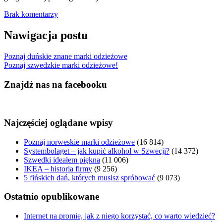
Brak komentarzy
Nawigacja postu
Poznaj duńskie znane marki odzieżowe
Poznaj szwedzkie marki odzieżowe!
Znajdź nas na facebooku
Najczęściej oglądane wpisy
Poznaj norweskie marki odzieżowe
(16 814)
Systembolaget – jak kupić alkohol w Szwecji?
(14 372)
Szwedki ideałem piękna
(11 006)
IKEA – historia firmy
(9 256)
5 fińskich dań, których musisz spróbować
(9 073)
Ostatnio opublikowane
Internet na promie, jak z niego korzystać, co warto wiedzieć?