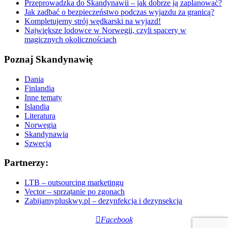
Przeprowadzka do Skandynawii – jak dobrze ją zaplanować?
Jak zadbać o bezpieczeństwo podczas wyjazdu za granicą?
Kompletujemy strój wędkarski na wyjazd!
Największe lodowce w Norwegii, czyli spacery w
magicznych okolicznościach
Poznaj Skandynawię
Dania
Finlandia
Inne tematy
Islandia
Literatura
Norwegia
Skandynawia
Szwecja
Partnerzy:
LTB – outsourcing marketingu
Vector – sprzątanie po zgonach
Zabijamypluskwy.pl – dezynfekcja i dezynsekcja
Facebook