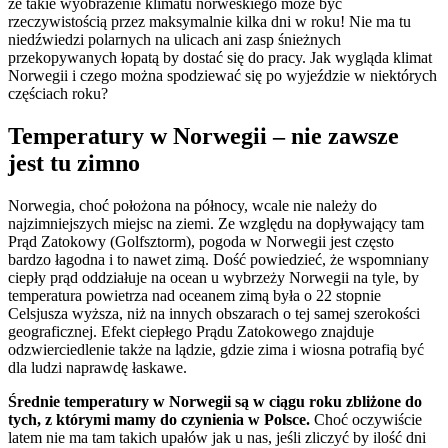
że takie wyobrażenie klimatu norweskiego może być
rzeczywistością przez maksymalnie kilka dni w roku! Nie ma tu
niedźwiedzi polarnych na ulicach ani zasp śnieżnych
przekopywanych łopatą by dostać się do pracy. Jak wygląda klimat
Norwegii i czego można spodziewać się po wyjeździe w niektórych
częściach roku?
Temperatury w Norwegii – nie zawsze
jest tu zimno
Norwegia, choć położona na północy, wcale nie należy do
najzimniejszych miejsc na ziemi. Ze względu na dopływający tam
Prąd Zatokowy (Golfsztorm), pogoda w Norwegii jest często
bardzo łagodna i to nawet zimą. Dość powiedzieć, że wspomniany
ciepły prąd oddziałuje na ocean u wybrzeży Norwegii na tyle, by
temperatura powietrza nad oceanem zimą była o 22 stopnie
Celsjusza wyższa, niż na innych obszarach o tej samej szerokości
geograficznej. Efekt ciepłego Prądu Zatokowego znajduje
odzwierciedlenie także na lądzie, gdzie zima i wiosna potrafią być
dla ludzi naprawdę łaskawe.
Średnie temperatury w Norwegii są w ciągu roku zbliżone do
tych, z którymi mamy do czynienia w Polsce.
Choć oczywiście
latem nie ma tam takich upałów jak u nas, jeśli zliczyć by ilość dni