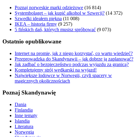
Poznaj norweskie marki odzieżowe
(16 814)
Systembolaget – jak kupić alkohol w Szwecji?
(14 372)
Szwedki ideałem piękna
(11 008)
IKEA – historia firmy
(9 257)
5 fińskich dań, których musisz spróbować
(9 073)
Ostatnio opublikowane
Internet na promie, jak z niego korzystać, co warto wiedzieć?
Przeprowadzka do Skandynawii – jak dobrze ją zaplanować?
Jak zadbać o bezpieczeństwo podczas wyjazdu za granicą?
Kompletujemy strój wędkarski na wyjazd!
Największe lodowce w Norwegii, czyli spacery w
magicznych okolicznościach
Poznaj Skandynawię
Dania
Finlandia
Inne tematy
Islandia
Literatura
Norwegia