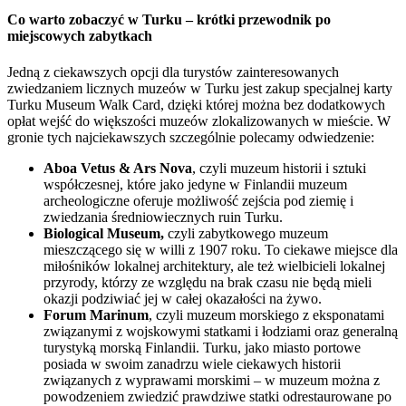
Co warto zobaczyć w Turku – krótki przewodnik po
miejscowych zabytkach
Jedną z ciekawszych opcji dla turystów zainteresowanych
zwiedzaniem licznych muzeów w Turku jest zakup specjalnej karty
Turku Museum Walk Card, dzięki której można bez dodatkowych
opłat wejść do większości muzeów zlokalizowanych w mieście. W
gronie tych najciekawszych szczególnie polecamy odwiedzenie:
Aboa Vetus & Ars Nova
, czyli muzeum historii i sztuki
współczesnej, które jako jedyne w Finlandii muzeum
archeologiczne oferuje możliwość zejścia pod ziemię i
zwiedzania średniowiecznych ruin Turku.
Biological Museum,
czyli zabytkowego muzeum
mieszczącego się w willi z 1907 roku. To ciekawe miejsce dla
miłośników lokalnej architektury, ale też wielbicieli lokalnej
przyrody, którzy ze względu na brak czasu nie będą mieli
okazji podziwiać jej w całej okazałości na żywo.
Forum Marinum
, czyli muzeum morskiego z eksponatami
związanymi z wojskowymi statkami i łodziami oraz generalną
turystyką morską Finlandii. Turku, jako miasto portowe
posiada w swoim zanadrzu wiele ciekawych historii
związanych z wyprawami morskimi – w muzeum można z
powodzeniem zwiedzić prawdziwe statki odrestaurowane po