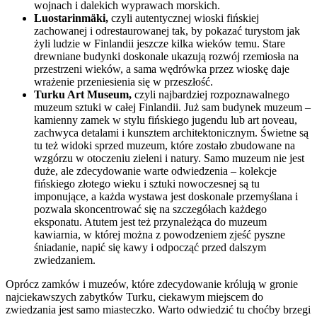
wojnach i dalekich wyprawach morskich.
Luostarinmäki,
czyli autentycznej wioski fińskiej
zachowanej i odrestaurowanej tak, by pokazać turystom jak
żyli ludzie w Finlandii jeszcze kilka wieków temu. Stare
drewniane budynki doskonale ukazują rozwój rzemiosła na
przestrzeni wieków, a sama wędrówka przez wioskę daje
wrażenie przeniesienia się w przeszłość.
Turku Art Museum,
czyli najbardziej rozpoznawalnego
muzeum sztuki w całej Finlandii. Już sam budynek muzeum –
kamienny zamek w stylu fińskiego jugendu lub art noveau,
zachwyca detalami i kunsztem architektonicznym. Świetne są
tu też widoki sprzed muzeum, które zostało zbudowane na
wzgórzu w otoczeniu zieleni i natury. Samo muzeum nie jest
duże, ale zdecydowanie warte odwiedzenia – kolekcje
fińskiego złotego wieku i sztuki nowoczesnej są tu
imponujące, a każda wystawa jest doskonale przemyślana i
pozwala skoncentrować się na szczegółach każdego
eksponatu. Atutem jest też przynależąca do muzeum
kawiarnia, w której można z powodzeniem zjeść pyszne
śniadanie, napić się kawy i odpocząć przed dalszym
zwiedzaniem.
Oprócz zamków i muzeów, które zdecydowanie królują w gronie
najciekawszych zabytków Turku, ciekawym miejscem do
zwiedzania jest samo miasteczko. Warto odwiedzić tu choćby brzegi