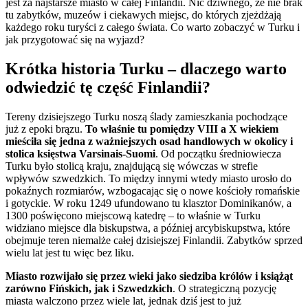
jest za najstarsze miasto w całej Finlandii. Nic dziwnego, że nie brak
tu zabytków, muzeów i ciekawych miejsc, do których zjeżdżają
każdego roku turyści z całego świata. Co warto zobaczyć w Turku i
jak przygotować się na wyjazd?
Krótka historia Turku – dlaczego warto
odwiedzić tę część Finlandii?
Tereny dzisiejszego Turku noszą ślady zamieszkania pochodzące
już z epoki brązu.
To właśnie tu pomiędzy VIII a X wiekiem
mieściła się jedna z ważniejszych osad handlowych w okolicy i
stolica księstwa Varsinais-Suomi
. Od początku średniowiecza
Turku było stolicą kraju, znajdującą się wówczas w strefie
wpływów szwedzkich. To między innymi wtedy miasto urosło do
pokaźnych rozmiarów, wzbogacając się o nowe kościoły romańskie
i gotyckie. W roku 1249 ufundowano tu klasztor Dominikanów, a
1300 poświęcono miejscową katedrę – to właśnie w Turku
widziano miejsce dla biskupstwa, a później arcybiskupstwa, które
obejmuje teren niemalże całej dzisiejszej Finlandii. Zabytków sprzed
wielu lat jest tu więc bez liku.
Miasto rozwijało się przez wieki jako siedziba królów i książąt
zarówno Fińskich, jak i Szwedzkich
. O strategiczną pozycję
miasta walczono przez wiele lat, jednak dziś jest to już