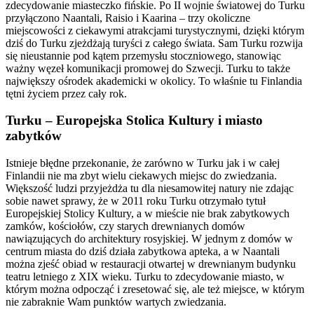
zdecydowanie miasteczko fińskie. Po II wojnie światowej do Turku
przyłączono Naantali, Raisio i Kaarina – trzy okoliczne
miejscowości z ciekawymi atrakcjami turystycznymi, dzięki którym
dziś do Turku zjeżdżają turyści z całego świata. Sam Turku rozwija
się nieustannie pod kątem przemysłu stoczniowego, stanowiąc
ważny węzeł komunikacji promowej do Szwecji. Turku to także
największy ośrodek akademicki w okolicy. To właśnie tu Finlandia
tętni życiem przez cały rok.
Turku – Europejska Stolica Kultury i miasto
zabytków
Istnieje błędne przekonanie, że zarówno w Turku jak i w całej
Finlandii nie ma zbyt wielu ciekawych miejsc do zwiedzania.
Większość ludzi przyjeżdża tu dla niesamowitej natury nie zdając
sobie nawet sprawy, że w 2011 roku Turku otrzymało tytuł
Europejskiej Stolicy Kultury, a w mieście nie brak zabytkowych
zamków, kościołów, czy starych drewnianych domów
nawiązujących do architektury rosyjskiej. W jednym z domów w
centrum miasta do dziś działa zabytkowa apteka, a w Naantali
można zjeść obiad w restauracji otwartej w drewnianym budynku
teatru letniego z XIX wieku. Turku to zdecydowanie miasto, w
którym można odpocząć i zresetować się, ale też miejsce, w którym
nie zabraknie Wam punktów wartych zwiedzania.