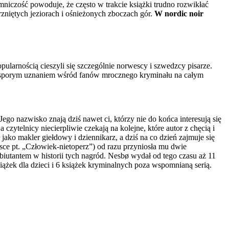
mniczość powoduje, że często w trakcie książki trudno rozwikłać
rzniętych jeziorach i ośnieżonych zboczach gór.
W nordic noir
larnością cieszyli się szczególnie norwescy i szwedzcy pisarze.
 się sporym uznaniem wśród fanów mrocznego kryminału na całym
Jego nazwisko znają dziś nawet ci, którzy nie do końca interesują się
telnicy niecierpliwie czekają na kolejne, które autor z chęcią i
 jako makler giełdowy i dziennikarz, a dziś na co dzień zajmuje się
sce pt. „Człowiek-nietoperz”) od razu przyniosła mu dwie
utantem w historii tych nagród. Nesbø wydał od tego czasu aż 11
ążek dla dzieci i 6 książek kryminalnych poza wspomnianą serią.