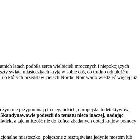
tnich latach podbiła serca wielbicieli mrocznych i niepokojących
ty świata miasteczkach kryją w sobie coś, co trudno odnaleźć u
ą i o których przedstawicielach Nordic Noir warto wiedzieć więcej już
niczym nie przypominają tu eleganckich, europejskich detektywów,
Skandynawowie podeszli do tematu nieco inaczej, nadając
olwiek
, a tajemniczość nie do końca zbadanych dotąd krajów północy
ncjonalne miasteczko, połączone z resztą świata jedynie mostem lub