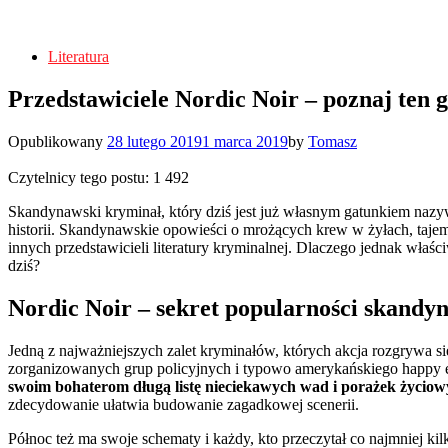
Literatura
Przedstawiciele Nordic Noir – poznaj ten 
Opublikowany
28 lutego 2019
1 marca 2019
by
Tomasz
Czytelnicy tego postu:
1 492
Skandynawski kryminał, który dziś jest już własnym gatunkiem nazywa
historii. Skandynawskie opowieści o mrożących krew w żyłach, tajem
innych przedstawicieli literatury kryminalnej. Dlaczego jednak właśc
dziś?
Nordic Noir – sekret popularności skandy
Jedną z najważniejszych zalet kryminałów, których akcja rozgrywa si
zorganizowanych grup policyjnych i typowo amerykańskiego happy end
swoim bohaterom długą listę nieciekawych wad i porażek życiowy
zdecydowanie ułatwia budowanie zagadkowej scenerii.
Północ też ma swoje schematy i każdy, kto przeczytał co najmniej kil