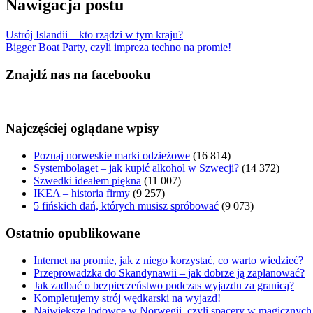
Nawigacja postu
Ustrój Islandii – kto rządzi w tym kraju?
Bigger Boat Party, czyli impreza techno na promie!
Znajdź nas na facebooku
Najczęściej oglądane wpisy
Poznaj norweskie marki odzieżowe
(16 814)
Systembolaget – jak kupić alkohol w Szwecji?
(14 372)
Szwedki ideałem piękna
(11 007)
IKEA – historia firmy
(9 257)
5 fińskich dań, których musisz spróbować
(9 073)
Ostatnio opublikowane
Internet na promie, jak z niego korzystać, co warto wiedzieć?
Przeprowadzka do Skandynawii – jak dobrze ją zaplanować?
Jak zadbać o bezpieczeństwo podczas wyjazdu za granicą?
Kompletujemy strój wędkarski na wyjazd!
Największe lodowce w Norwegii, czyli spacery w magicznych 