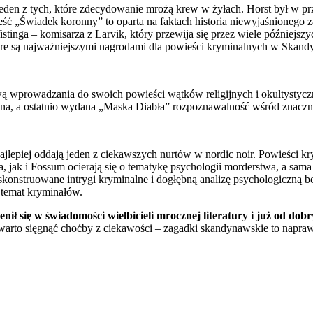
den z tych, które zdecydowanie mrożą krew w żyłach. Horst był w prze
ć „Świadek koronny” to oparta na faktach historia niewyjaśnionego z
istinga – komisarza z Larvik, który przewija się przez wiele późniejs
óre są najważniejszymi nagrodami dla powieści kryminalnych w Skand
ą wprowadzania do swoich powieści wątków religijnych i okultystyczn
a, a ostatnio wydana „Maska Diabła” rozpoznawalność wśród znaczni
jlepiej oddają jeden z ciekawszych nurtów w nordic noir. Powieści kr
ga, jak i Fossum ocierają się o tematykę psychologii morderstwa, a s
 skonstruowane intrygi kryminalne i dogłębną analizę psychologiczną b
 temat kryminałów.
ł się w świadomości wielbicieli mrocznej literatury i już od dob
arto sięgnąć choćby z ciekawości – zagadki skandynawskie to naprawdę 