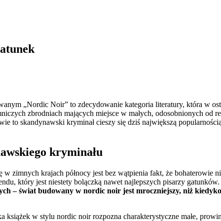
gatunek
nym „Nordic Noir” to zdecydowanie kategoria literatury, która w osta
niczych zbrodniach mających miejsce w małych, odosobnionych od resz
iwie to skandynawski kryminał cieszy się dziś największą popularności
nawskiego kryminału
ę w zimnych krajach północy jest bez wątpienia fakt, że bohaterowie 
u, który jest niestety bolączką nawet najlepszych pisarzy gatunków.
ch – świat budowany w nordic noir jest mroczniejszy, niż kiedyk
ka książek w stylu nordic noir rozpozna charakterystyczne małe, prowi