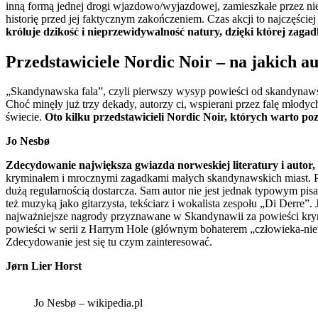
inną formą jednej drogi wjazdowo/wyjazdowej, zamieszkałe przez niew
historię przed jej faktycznym zakończeniem. Czas akcji to najczęści
króluje dzikość i nieprzewidywalność natury, dzięki której zaga
Przedstawiciele Nordic Noir – na jakich 
„Skandynawska fala”, czyli pierwszy wysyp powieści od skandynawsk
Choć minęły już trzy dekady, autorzy ci, wspierani przez falę młod
świecie.
Oto kilku przedstawicieli Nordic Noir, których warto poz
Jo
Nesbø
Zdecydowanie największa gwiazda norweskiej literatury i autor, 
kryminałem i mrocznymi zagadkami małych skandynawskich miast. Powi
dużą regularnością dostarcza. Sam autor nie jest jednak typowym pisar
też muzyką jako gitarzysta, tekściarz i wokalista zespołu „Di Derr
najważniejsze nagrody przyznawane w Skandynawii za powieści krymi
powieści w serii z Harrym Hole (głównym bohaterem „człowieka-nieto
Zdecydowanie jest się tu czym zainteresować.
Jørn Lier Horst
Jo Nesbø – wikipedia.pl