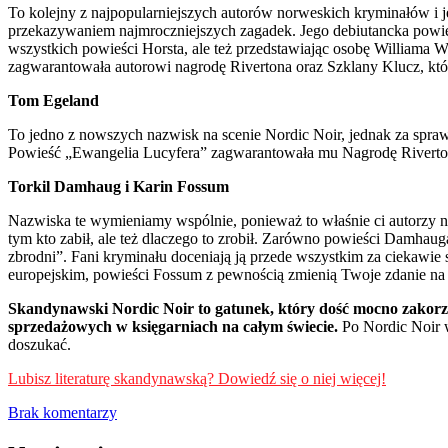
To kolejny z najpopularniejszych autorów norweskich kryminałów i je
przekazywaniem najmroczniejszych zagadek. Jego debiutancka powieś
wszystkich powieści Horsta, ale też przedstawiając osobę Williama W
zagwarantowała autorowi nagrodę Rivertona oraz Szklany Klucz, kt
Tom Egeland
To jedno z nowszych nazwisk na scenie Nordic Noir, jednak za spraw
Powieść „Ewangelia Lucyfera” zagwarantowała mu Nagrodę Riverton
Torkil Damhaug i Karin Fossum
Nazwiska te wymieniamy wspólnie, ponieważ to właśnie ci autorzy na
tym kto zabił, ale też dlaczego to zrobił. Zarówno powieści Damhau
zbrodni”. Fani kryminału doceniają ją przede wszystkim za ciekawie
europejskim, powieści Fossum z pewnością zmienią Twoje zdanie na
Skandynawski Nordic Noir to gatunek, który dość mocno zakorzeni
sprzedażowych w księgarniach na całym świecie.
Po Nordic Noir w
doszukać.
Lubisz literaturę skandynawską? Dowiedź się o niej więcej!
Brak komentarzy