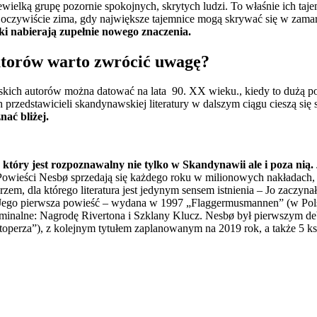
ielką grupę pozornie spokojnych, skrytych ludzi. To właśnie ich taje
ej oczywiście zima, gdy największe tajemnice mogą skrywać się w zama
dki nabierają zupełnie nowego znaczenia.
autorów warto zwrócić uwagę?
ich autorów można datować na lata 90. XX wieku., kiedy to dużą popu
ych przedstawicieli skandynawskiej literatury w dalszym ciągu cieszą
nać bliżej.
który jest rozpoznawalny nie tylko w Skandynawii ale i poza nią.
eści Nesbø sprzedają się każdego roku w milionowych nakładach, a czy
zem, dla którego literatura jest jedynym sensem istnienia – Jo zaczynał
e”. Jego pierwsza powieść – wydana w 1997 „Flaggermusmannen” (w Pol
nalne: Nagrodę Rivertona i Szklany Klucz. Nesbø był pierwszym debi
perza”), z kolejnym tytułem zaplanowanym na 2019 rok, a także 5 ksi