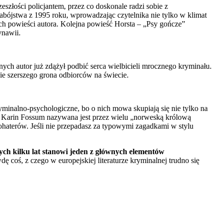
szłości policjantem, przez co doskonale radzi sobie z
abójstwa z 1995 roku, wprowadzając czytelnika nie tylko w klimat
zych powieści autora. Kolejna powieść Horsta – „Psy gończe”
ynawii.
ych autor już zdążył podbić serca wielbicieli mrocznego kryminału.
e szerszego grona odbiorców na świecie.
yminalno-psychologiczne, bo o nich mowa skupiają się nie tylko na
ama Karin Fossum nazywana jest przez wielu „norweską królową
ohaterów. Jeśli nie przepadasz za typowymi zagadkami w stylu
rych kilku lat stanowi jeden z głównych elementów
coś, z czego w europejskiej literaturze kryminalnej trudno się